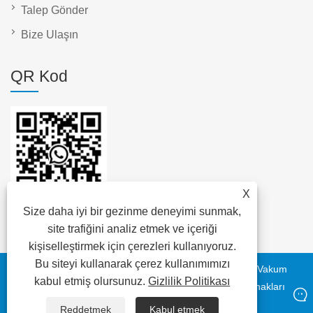
Talep Gönder
Bize Ulaşın
QR Kod
X
Size daha iyi bir gezinme deneyimi sunmak,
site trafiğini analiz etmek ve içeriği
kişiselleştirmek için çerezleri kullanıyoruz.
Bu siteyi kullanarak çerez kullanımımızı
Telif Hakkı © 2023 DAYA Electric Group Easy Co., Ltd. - Vakum
kabul etmiş olursunuz.
Gizlilik Politikası
devre kesici, transformatör, düşük voltaj kablosu - Tüm hakları
saklıdır
Reddetmek
Kabul etmek